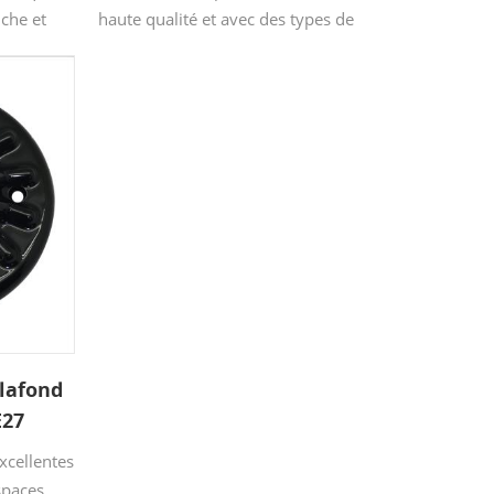
che et
haute qualité et avec des types de
brillant
couleurs. La taille des rosaces de
La taille
plafond est de 104 * 31 mm. Ils sont
 6,4 * 5
de loin les meilleurs sur le marché, ils
lafond
sont lourds à la main et brillants à l'œil.
n ou un
lafond
E27
xcellentes
spaces