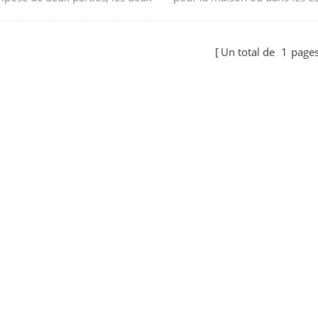
 sont reliées par des fils, cela a
commerciaux, des lignes en re
élicat. La taille des rosaces de
régulières et belles soulignen
Un total de
1
page
 est de 6,4 * 5 cm.
caractère unique. Fixations et
connexions électriques non in
La taille des rosaces de plafo
104*33 cm.