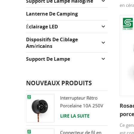
Support De Lampe Halogène
en cér
émaillé
Lanterne De Camping
ou noir 
Éclairage LED
des ro
98*27m
Dispositifs De Câblage
plafon
Américains
ou un 
Support De Lampe
NOUVEAUX PRODUITS
Interrupteur Rétro
Rosac
Porcelaine 10A 250V
porce
LIRE LA SUITE
l'Eur
Ce gen
Connecteur de fil en
est co