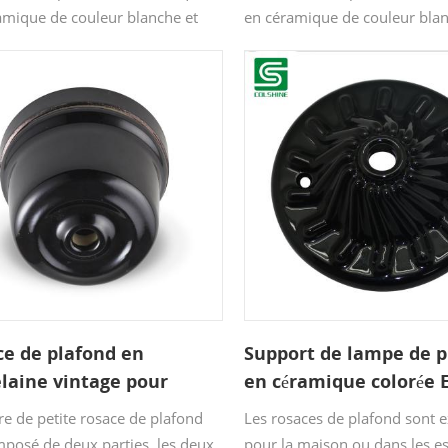
amique de couleur blanche et
en céramique de couleur blan
es d'une finition blanc brillant
émaillées d'une finition blanc 
brillant, vert brillant. La taille
ou noir brillant, vert brillant. 
saces de plafond est de
des rosaces de plafond est de
m. Une rosace est fixée au
cm. Une rosace est fixée au p
d pour contenir une suspension
pour contenir une suspensio
luminaire.
luminaire.
e de plafond en
Support de lampe de p
laine vintage pour
en céramique colorée 
ope
re de petite rosace de plafond
Les rosaces de plafond sont e
mposé de deux parties, les deux
pour la maison ou dans les e