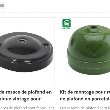
id View
List View
e rosace de plafond en
Kit de montage pour r
mique vintage pour
de plafond en porcelai
ension
petit dôme
saces de plafond sont fabriquées
Ces rosaces de plafond sont 