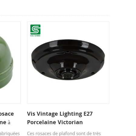
osace
Vis Vintage Lighting E27
ne à
Porcelaine Victorian
Plafonnier Rosace
fabriquées
Ces rosaces de plafond sont de très