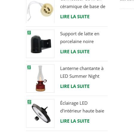
céramique de base de
parties
support de lampe
l'air d
LIRE LA SUITE
halogène d'ampoule
plafond
de douille de GU10
Support de latte en
LED
porcelaine noire
raccord Edison E27
LIRE LA SUITE
Lanterne chantante à
LED Summer Night
avec haut-parleur &
LIRE LA SUITE
Power Bank
Éclairage LED
d'intérieur haute baie
120W 200W 6000K
LIRE LA SUITE
120lm par watt