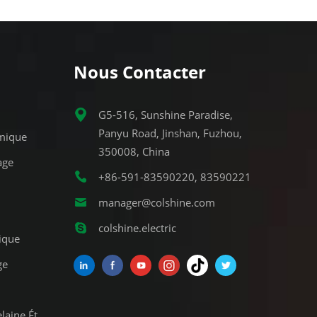
Nous Contacter
G5-516, Sunshine Paradise,
Panyu Road, Jinshan, Fuzhou,
mique
350008, China
age
+86-591-83590220, 83590221
manager@colshine.com
colshine.electric
ique
ge
Lampe De Sauna En Porcelaine Étanche