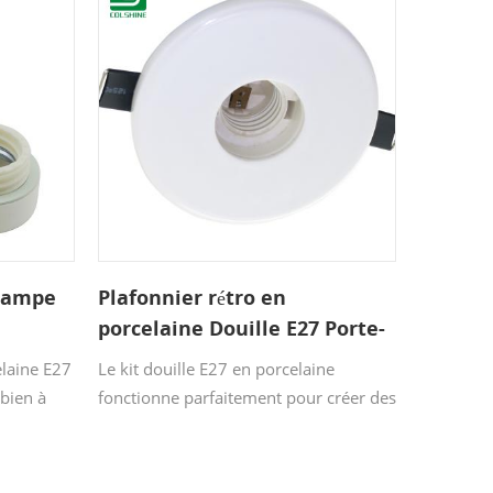
 lampe
Plafonnier rétro en
porcelaine Douille E27 Porte-
ampoule à vis
elaine E27
Le kit douille E27 en porcelaine
 bien à
fonctionne parfaitement pour créer des
 standard.
appliques et des plafonniers. Il s'agit
our créer
d'une douille en céramique E27 de
 de votre
haute qualité adaptée à l'éclairage