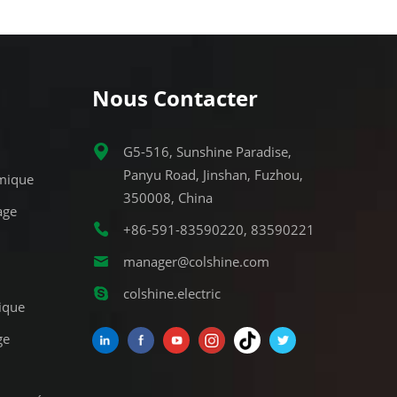
Nous Contacter
G5-516, Sunshine Paradise,
Panyu Road, Jinshan, Fuzhou,
mique
350008, China
age
+86-591-83590220, 83590221
manager@colshine.com
colshine.electric
ique
ge