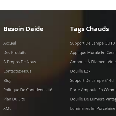
rs. Ils conviennent à une gamme
sations d'éclairage, y compris
rage général dans les couloirs et
iers.
Besoin Daide
Tags Chauds
Accueil
Support De Lampe GU10
Des Produits
Applique Murale En Céra
À Propos De Nous
Ampoule À Filament Vint
Contactez-Nous
Douille E27
Blog
Support De Lampe S14d
Politique De Confidentialité
Porte-Ampoule En Céram
Plan Du Site
Douille De Lumière Vinta
XML
Luminaires En Porcelaine