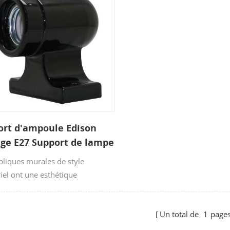
hère rétro.
éclairage.
ort d'ampoule Edison
age E27 Support de lampe
le
pliques murales de style
iel ont une esthétique
liste/fonctionnelle élégante et
tion en céramique naturelle
Un total de
1
page
e qu'elles fonctionnent bien avec
 toutes les palettes de