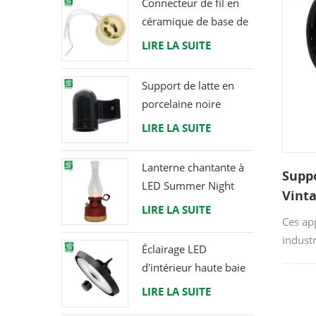
Connecteur de fil en
atmosp
céramique de base de
support de lampe
LIRE LA SUITE
halogène d'ampoule
de douille de GU10
Support de latte en
LED
porcelaine noire
raccord Edison E27
LIRE LA SUITE
Lanterne chantante à
Supp
LED Summer Night
Vint
avec haut-parleur &
LIRE LA SUITE
mura
Ces ap
Power Bank
industr
Éclairage LED
minima
d'intérieur haute baie
la fini
120W 200W 6000K
LIRE LA SUITE
signifi
120lm par watt
presque