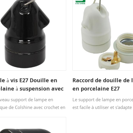
le à vis E27 Douille en
Raccord de douille de
laine à suspension avec
en porcelaine E27
et en métal
veau support de lampe en
Le support de lampe en porc
que de Colshine avec crochet en
est facile à utiliser et s'adapte
le dernier design, adapté aux
n'importe quel fil et ampoule
ants et aux bars. Associez-le à
C'est une bonne fournitures p
t-jour en métal pour ajouter une
un style vintage ou industriel