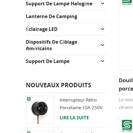
Support De Lampe Halogène
Lanterne De Camping
Éclairage LED
Dispositifs De Câblage
Américains
Support De Lampe
Douil
NOUVEAUX PRODUITS
porce
croch
Le nou
Interrupteur Rétro
cérami
Porcelaine 10A 250V
métal, 
LIRE LA SUITE
restaur
un aba