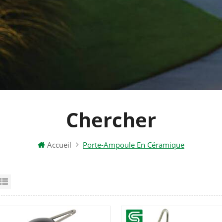
Chercher
Accueil
Porte-Ampoule En Céramique
id View
List View