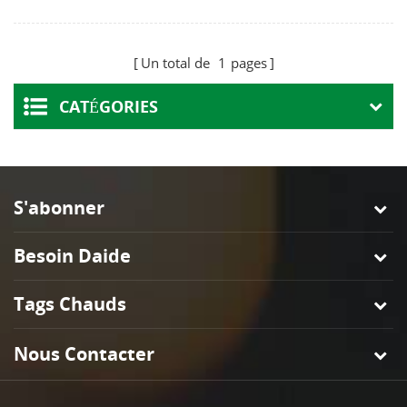
Adaptateur
Porcelaine Ampoule
Un total de
1
pages
Base
CATÉGORIES
S'abonner
Besoin Daide
Tags Chauds
Nous Contacter