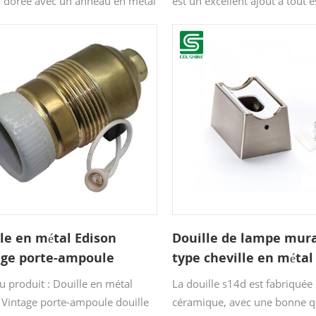
on dorée avec un anneau en métal
est un excellent ajout à tout 
prend un câble antivol,
style avec une ampoule vinta
tement assorti aux câbles 3 X
exposée, fournissant un éclai
m2.
d'ambiance ou de travail pour
luminaires vintage.
le en métal Edison
Douille de lampe mura
age porte-ampoule
type cheville en métal
le E27 avec interrupteur
S14D
 produit : Douille en métal
La douille s14d est fabriquée
don
 Vintage porte-ampoule douille
céramique, avec une bonne qu