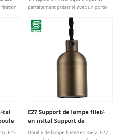
 finition
parfaitement présenté avec un porte-
lampe
ampoule en plastique à l'intérieur et un
eur. Les
câble antivol de la couleur du support.
 les salles
ves et les
étal
E27 Support de lampe fileté
poule
en métal Support de
suspension vintage
étro E27
Douille de lampe filetée en métal E27