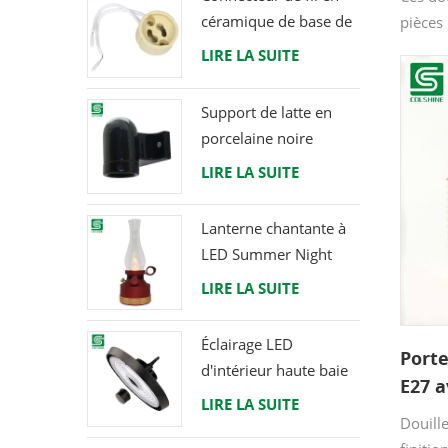
céramique de base de
pièces
support de lampe
l'éclai
LIRE LA SUITE
halogène d'ampoule
lustre 
de douille de GU10
access
Support de latte en
LED
longue
porcelaine noire
raccord Edison E27
LIRE LA SUITE
Lanterne chantante à
LED Summer Night
avec haut-parleur &
LIRE LA SUITE
Power Bank
Éclairage LED
Port
d'intérieur haute baie
E27 a
120W 200W 6000K
LIRE LA SUITE
120lm par watt
Douill