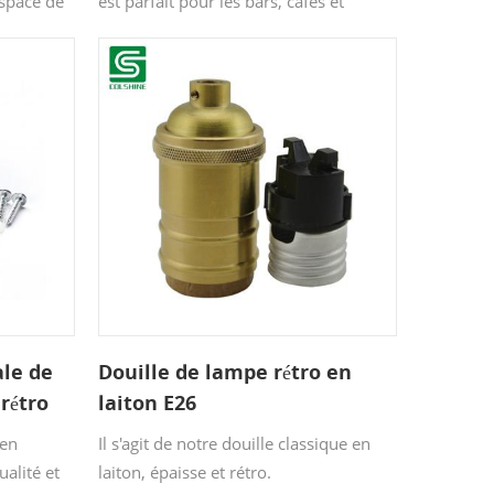
espace de
est parfait pour les bars, cafés et
ge
restaurants, ou comme décoration
rage
intérieure. Associez-le à des ampoules
 les
vintage pour créer un luminaire
suspendu rétro dans votre salon,
couloir, cuisine ou chambre.
le de
Douille de lampe rétro en
 rétro
laiton E26
 en
Il s'agit de notre douille classique en
alité et
laiton, épaisse et rétro.