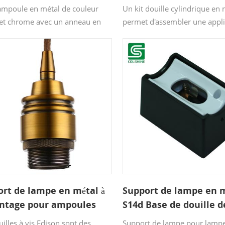
poule Avec Anneau
ampoule en métal de couleur
Un kit douille cylindrique en
 et chrome avec un anneau en
permet d'assembler une appl
et comprend un câble antivol,
applique ou un plafonnier. Le
tement assorti aux câbles 3 X
un matériau durable qui peut
m2.
placé dans de nombreux
environnements, quel que soi
style : qu'il soit minimal, nor
industriel ou classique, vous 
finition métallisée qui corres
vos besoins !
rt de lampe en métal à
Support de lampe en 
intage pour ampoules
S14d Base de douille d
lampe murale miroir
illes à vis Edison sont des
Support de lampe pour lamp