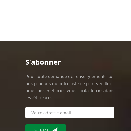
E27 av
Descrip
de prod
laiton
250V, 
nickel,
Applica
toutes 
S'abonner
partic
de qual
Pour toute demande de renseignements sur
dans un
nos produits ou notre liste de prix, veuillez
etc. L
nous laisser et nous vous contacterons dans
pièces 
les 24 heures.
Remarqu
l'usine
de lam
qualité