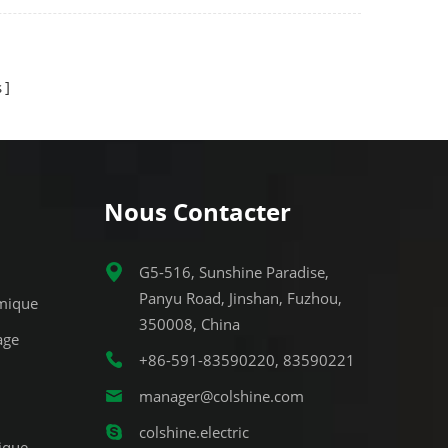
utre, la
lastique.
s
Nous Contacter
G5-516, Sunshine Paradise,
Panyu Road, Jinshan, Fuzhou,
mique
350008, China
age
+86-591-83590220, 83590221
manager@colshine.com
colshine.electric
ique