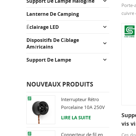
Support De Lampe Halogène
D'am
Porte-
cuivre
Lanterne De Camping
métal 
Éclairage LED
parfai
0.75m
Dispositifs De Câblage
Américains
Support De Lampe
NOUVEAUX PRODUITS
Interrupteur Rétro
Porcelaine 10A 250V
Suppo
LIRE LA SUITE
vis v
E27
Connecteur de fil en
Ces dou