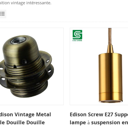
inition vintage intéressante.
id View
List View
dison Vintage Metal
Edison Screw E27 Supp
le Douille Douille
lampe à suspension en