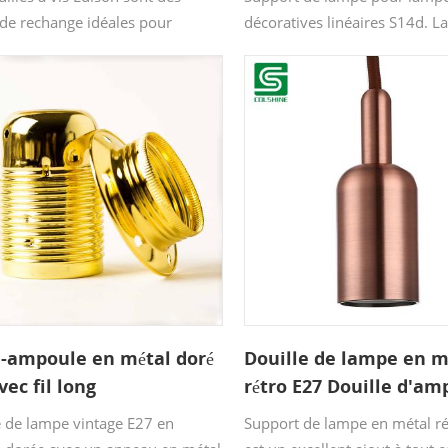
 de rechange idéales pour
décoratives linéaires S14d. La
rage suspendu, l'éclairage de
métallique de ce support de 
et les lampes de table. Leurs
offre un résultat encore meill
oires sont durables et ont une
applications typiques incluent
 durée de vie.
de bains, les miroirs, les alcô
cuisines.
e-ampoule en métal doré
Douille de lampe en m
vec fil long
rétro E27 Douille d'am
Edison vintage
e de lampe vintage E27 en
Support de lampe en métal r