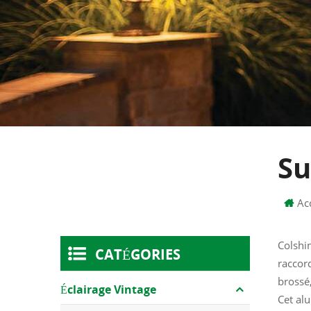
Su
Ac
Colshi
CATÉGORIES
raccord
brossé,
Éclairage Vintage
Cet al