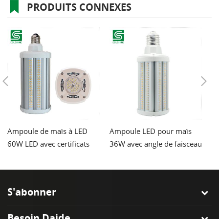
PRODUITS CONNEXES
Ampoule de maïs à LED
Ampoule LED pour maïs
L
60W LED avec certificats
36W avec angle de faisceau
d
ETL & CE
de 360 ​​degrés
S'abonner
Besoin Daide