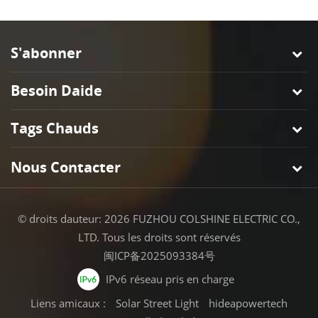
S'abonner
Besoin Daide
Tags Chauds
Nous Contacter
© droits dauteur: 2026 FUZHOU COLSHINE ELECTRIC CO.,
LTD. Tous les droits sont réservés
闽ICP备2025093384号
IPv6 réseau pris en charge
Liens amicaux :
Solar Street Light
hideapowertech