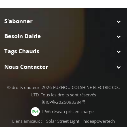
S'abonner
Besoin Daide
Tags Chauds
Nous Contacter
© droits dauteur: 2026 FUZHOU COLSHINE ELECTRIC CO.,
LTD. Tous les droits sont réservés
闽ICP备2025093384号
IPv6 réseau pris en charge
Liens amicaux :
Solar Street Light
hideapowertech